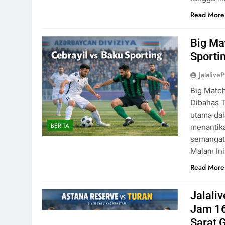
Read More
Big Mat
Sporti
Jalaliv
Big Match
Dibahas T
utama dal
BERITA
menantika
semangat.
Malam Ini
Read More
Jalali
Jam 16
Sarat 