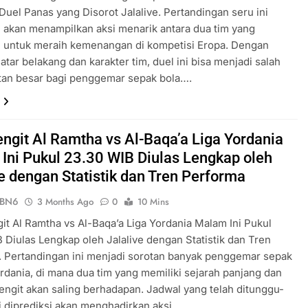
Duel Panas yang Disorot Jalalive. Pertandingan seru ini
i akan menampilkan aksi menarik antara dua tim yang
i untuk meraih kemenangan di kompetisi Eropa. Dengan
atar belakang dan karakter tim, duel ini bisa menjadi salah
tan besar bagi penggemar sepak bola….
engit Al Ramtha vs Al-Baqa’a Liga Yordania
Ini Pukul 23.30 WIB Diulas Lengkap oleh
ve dengan Statistik dan Tren Performa
ePBN6
3 Months Ago
0
10 Mins
it Al Ramtha vs Al-Baqa’a Liga Yordania Malam Ini Pukul
 Diulas Lengkap oleh Jalalive dengan Statistik dan Tren
 Pertandingan ini menjadi sorotan banyak penggemar sepak
ordania, di mana dua tim yang memiliki sejarah panjang dan
 sengit akan saling berhadapan. Jadwal yang telah ditunggu-
i diprediksi akan menghadirkan aksi…