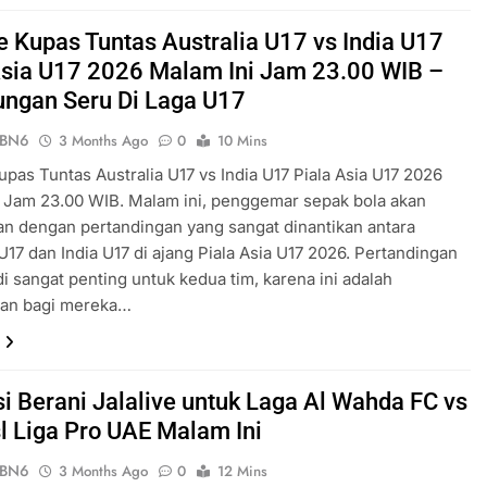
ve Kupas Tuntas Australia U17 vs India U17
Asia U17 2026 Malam Ini Jam 23.00 WIB –
ungan Seru Di Laga U17
ePBN6
3 Months Ago
0
10 Mins
Kupas Tuntas Australia U17 vs India U17 Piala Asia U17 2026
 Jam 23.00 WIB. Malam ini, penggemar sepak bola akan
n dengan pertandingan yang sangat dinantikan antara
 U17 dan India U17 di ajang Piala Asia U17 2026. Pertandingan
di sangat penting untuk kedua tim, karena ini adalah
an bagi mereka…
si Berani Jalalive untuk Laga Al Wahda FC vs
l Liga Pro UAE Malam Ini
ePBN6
3 Months Ago
0
12 Mins