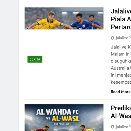
Jalali
Piala 
Pertar
Jalaliv
Jalalive 
Malam Ini
BERITA
disuguhka
Australia
ini menja
kesempat
Read More
Predik
Al-Was
Jalaliv