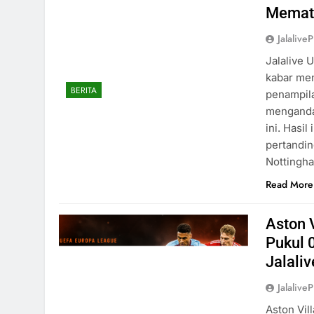
Memati
Jalaliv
Jalalive 
kabar me
BERITA
penampila
mengandas
ini. Hasi
pertandin
Nottingha
Read More
Aston 
Pukul 
Jalaliv
Jalaliv
Aston Vil