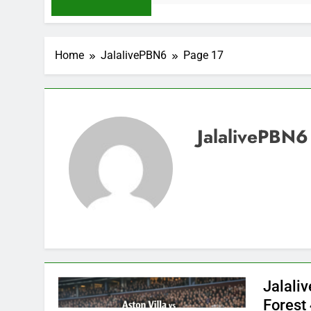
Home
JalalivePBN6
Page 17
JalalivePBN6
Jalali
Forest 