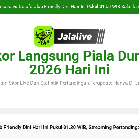
Jalalive Hadirkan Informasi Lengkap KuPS vs U Craiova Liga Eropa
Jalalive Streaming Singapura vs Indonesia Piala ASEAN Malam 
alalive Aston Villa vs Bayern Club Friendly Malam Ini Pukul 19.00 
naco vs Getafe Club Friendly Dini Hari Ini Pukul 01.00 WIB Saksik
or Langsung Piala Du
Jalalive Hadirkan Informasi Lengkap KuPS vs U Craiova Liga Eropa
2026 Hari Ini
an Skor Live Dan Statistik Pertandingan Terupdate Hanya Di Ja
ni Hari Ini Pukul 01.30 WIB, Streaming Pertandingan Persahaba