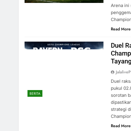
Arena ini
penggemar
Champion
Read More
Duel R
Champi
Tayang 
Jalaliv
Duel raks
pukul 02.
BERITA
sorotan b
dipastika
strategi 
Champio
Read More