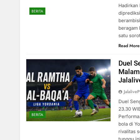
Hadirkan 
BERITA
diprediks
berambis
beragam l
satu soro
Read More
Duel S
Malam 
Jalali
Jalaliv
Duel Seng
23.30 WIB
BERITA
Performa.
bola di Y
rivalitas
tunggu in