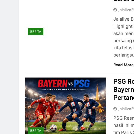
Jalaliv
Jalalive 
Highlight
BERITA
akan meng
bersaing 
kita telu
berlangs
Read More
PSG Re
Bayern
Pertan
Jalaliv
PSG Resmi
hasil ini
BERITA
tim Paris