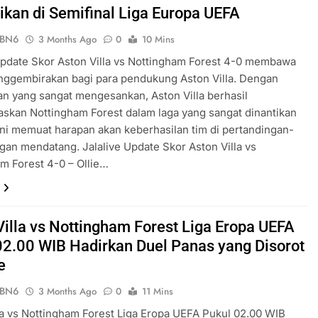
kan di Semifinal Liga Europa UEFA
ePBN6
3 Months Ago
0
10 Mins
Update Skor Aston Villa vs Nottingham Forest 4-0 membawa
nggembirakan bagi para pendukung Aston Villa. Dengan
n yang sangat mengesankan, Aston Villa berhasil
kan Nottingham Forest dalam laga yang sangat dinantikan
l ini memuat harapan akan keberhasilan tim di pertandingan-
gan mendatang. Jalalive Update Skor Aston Villa vs
m Forest 4-0 – Ollie…
Villa vs Nottingham Forest Liga Eropa UEFA
02.00 WIB Hadirkan Duel Panas yang Disorot
e
ePBN6
3 Months Ago
0
11 Mins
la vs Nottingham Forest Liga Eropa UEFA Pukul 02.00 WIB