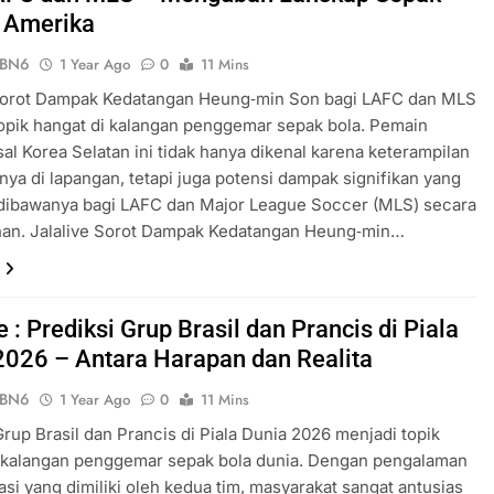
i Amerika
ePBN6
1 Year Ago
0
11 Mins
 Sorot Dampak Kedatangan Heung‑min Son bagi LAFC dan MLS
opik hangat di kalangan penggemar sepak bola. Pemain
sal Korea Selatan ini tidak hanya dikenal karena keterampilan
anya di lapangan, tetapi juga potensi dampak signifikan yang
dibawanya bagi LAFC dan Major League Soccer (MLS) secara
han. Jalalive Sorot Dampak Kedatangan Heung‑min…
e : Prediksi Grup Brasil dan Prancis di Piala
2026 – Antara Harapan dan Realita
ePBN6
1 Year Ago
0
11 Mins
Grup Brasil dan Prancis di Piala Dunia 2026 menjadi topik
i kalangan penggemar sepak bola dunia. Dengan pengalaman
asi yang dimiliki oleh kedua tim, masyarakat sangat antusias