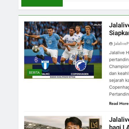
Jalali
Siapka
Jalaliv
Jalalive 
pertandin
Champions
BERITA
dan keahl
sejarah k
Copenhag
Pertandi
Read More
Jalali
bagi L