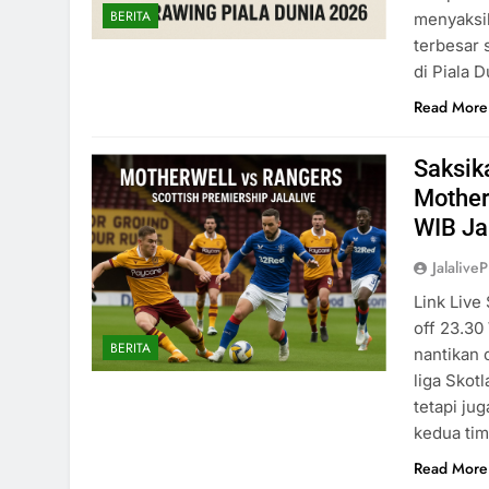
BERITA
menyaksik
terbesar 
di Piala 
Read More
Saksik
Mother
WIB Ja
Jalaliv
Link Live
off 23.30
BERITA
nantikan 
liga Skot
tetapi ju
kedua tim
Read More