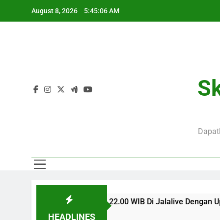
Skip
August 8, 2026
5:45:07 AM
to
content
J
Mo
Sk
J
Dapatk
Mo
alam Ini Pukul 22.00 WIB Di Jalalive Dengan Update Menarik
HEADLINES