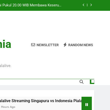
Ini Pukul 20.00 WIB Membawa Keseruan
Duel Dua Negara Asia Tenggara
WIB Menghadirkan Informasi Berkualitas
Tentang Pertandingan Internasional
an Streaming Seru Bersama Jalalive dan
Nikmati Atmosfer Laga Persahabatan
WIB Di Jalalive Dengan Update Menarik
nia
Mengenai Pertandingan Persahabatan
NEWSLETTER
RANDOM NEWS
Ini Pukul 20.00 WIB Membawa Keseruan
Duel Dua Negara Asia Tenggara
WIB Menghadirkan Informasi Berkualitas
Tentang Pertandingan Internasional
lalive.
an Streaming Seru Bersama Jalalive dan
Nikmati Atmosfer Laga Persahabatan
g Singapura vs Indonesia Piala ASEAN Malam Ini Pukul 20.0