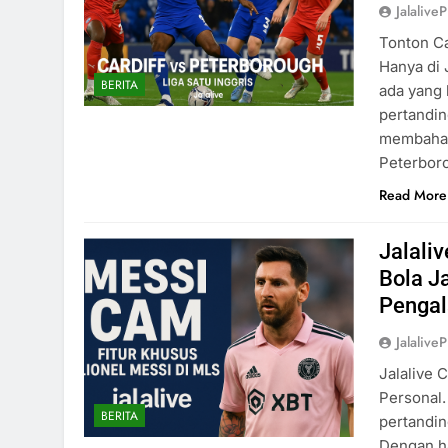
Jalaliv
Tonton Ca
Hanya di 
BERITA
ada yang
pertandin
membahas 
Peterboro
Read More
Jalali
Bola J
Pengal
Jalaliv
Jalalive 
Personal.
BERITA
pertandi
Dengan ha