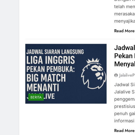
telah mem
merasakan
menyajik
Read More
Jadwal
Pekan 
Menyak
Jalaliv
Jadwal Si
Jalalive 
BERITA
penggemar
prestisiu
penuh gai
informasi
Read More