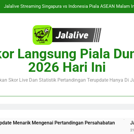
Jalalive Streaming Singapura vs Indonesia Piala ASEAN Malam 
alalive Aston Villa vs Bayern Club Friendly Malam Ini Pukul 19.00 
naco vs Getafe Club Friendly Dini Hari Ini Pukul 01.00 WIB Saksik
Streaming PSG vs Man United Club Friendly Malam Ini Pukul 22.00 
or Langsung Piala Du
Jalalive Streaming Singapura vs Indonesia Piala ASEAN Malam 
2026 Hari Ini
alalive Aston Villa vs Bayern Club Friendly Malam Ini Pukul 19.00 
an Skor Live Dan Statistik Pertandingan Terupdate Hanya Di Ja
naco vs Getafe Club Friendly Dini Hari Ini Pukul 01.00 WIB Saksik
 Mengenai Pertandingan Persahabatan
Jalalive Streamin
21 Hours Ago