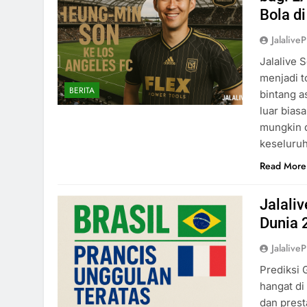
Bola d
Jalaliv
Jalalive
menjadi t
BERITA
bintang a
luar bias
mungkin 
keseluru
Read More
Jalaliv
Dunia 
Jalaliv
Prediksi 
hangat d
dan prest