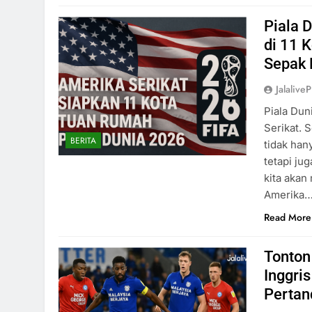
Piala D
di 11 
Sepak 
Jalaliv
Piala Dun
Serikat. 
BERITA
tidak han
tetapi ju
kita akan
Amerika
Read More
Tonton
Inggri
Pertan