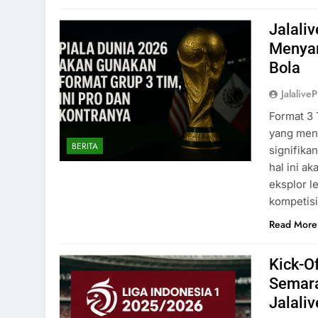
Jalaliv
Menyam
Bola
Jalaliv
Format 3
yang men
BERITA
signifika
hal ini a
eksplor l
kompetisi
Read More
Kick-O
Semara
Jalaliv