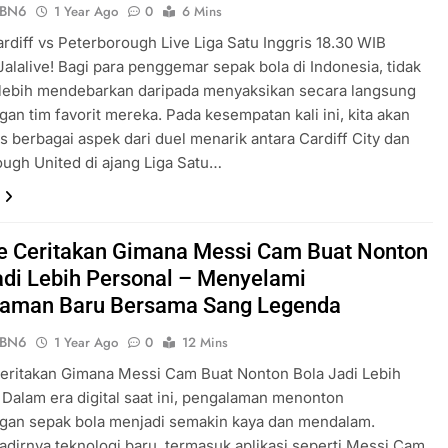
ePBN6
1 Year Ago
0
6 Mins
rdiff vs Peterborough Live Liga Satu Inggris 18.30 WIB
Jalalive! Bagi para penggemar sepak bola di Indonesia, tidak
 lebih mendebarkan daripada menyaksikan secara langsung
gan tim favorit mereka. Pada kesempatan kali ini, kita akan
berbagai aspek dari duel menarik antara Cardiff City dan
ugh United di ajang Liga Satu…
ve Ceritakan Gimana Messi Cam Buat Nonton
adi Lebih Personal – Menyelami
aman Baru Bersama Sang Legenda
ePBN6
1 Year Ago
0
12 Mins
Ceritakan Gimana Messi Cam Buat Nonton Bola Jadi Lebih
 Dalam era digital saat ini, pengalaman menonton
ngan sepak bola menjadi semakin kaya dan mendalam.
dirnya teknologi baru, termasuk aplikasi seperti Messi Cam,