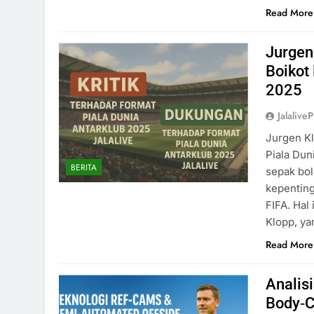
Read More
Jurgen
Boikot 
2025
Jalaliv
Jurgen Kl
Piala Dun
BERITA
sepak bol
kepenting
FIFA. Hal
Klopp, ya
Read More
Analis
Body‑C