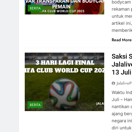
bodycam 
BERITA
rekaman p
untuk me
artikel 
memberi
Read More
Saksi 
Jalali
13 Juli
Jalaliv
Waktu Ind
Juli – Ha
BERITA
nantikan 
ajang ber
negara in
diri untu