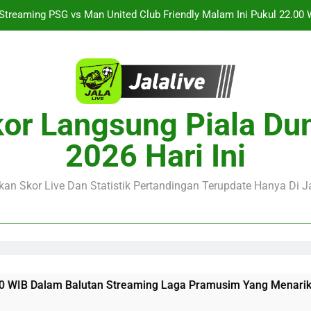
Streaming PSG vs Man United Club Friendly Malam Ini Pukul 22.00 
Jalalive Streaming Singapura vs Indonesia Piala ASEAN Malam 
alalive Aston Villa vs Bayern Club Friendly Malam Ini Pukul 19.00 
Jalalive Menghadirkan Barcelona vs Nottingham Forest Club Friend
or Langsung Piala Du
Balutan S
Streaming PSG vs Man United Club Friendly Malam Ini Pukul 22.00 
2026 Hari Ini
Jalalive Streaming Singapura vs Indonesia Piala ASEAN Malam 
an Skor Live Dan Statistik Pertandingan Terupdate Hanya Di Ja
alalive Aston Villa vs Bayern Club Friendly Malam Ini Pukul 19.00 
Balutan Streaming Laga Pramusim Yang Menarik
Streamin
13 Hours A