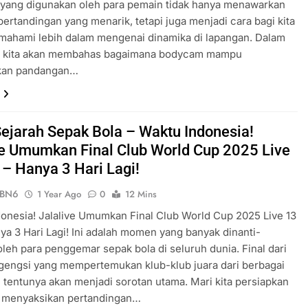
yang digunakan oleh para pemain tidak hanya menawarkan
ertandingan yang menarik, tetapi juga menjadi cara bagi kita
mahami lebih dalam mengenai dinamika di lapangan. Dalam
ini, kita akan membahas bagaimana bodycam mampu
kan pandangan…
Sejarah Sepak Bola – Waktu Indonesia!
ve Umumkan Final Club World Cup 2025 Live
 – Hanya 3 Hari Lagi!
ePBN6
1 Year Ago
0
12 Mins
onesia! Jalalive Umumkan Final Club World Cup 2025 Live 13
nya 3 Hari Lagi! Ini adalah momen yang banyak dinanti-
oleh para penggemar sepak bola di seluruh dunia. Final dari
gengsi yang mempertemukan klub-klub juara dari berbagai
i tentunya akan menjadi sorotan utama. Mari kita persiapkan
k menyaksikan pertandingan…