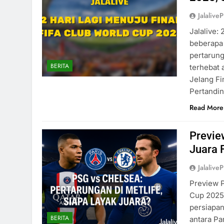
Jalaliv
Jalalive:
beberapa 
pertarung
BERITA
terhebat 
Jelang Fi
Pertandin
Read More
Previe
Juara 
Jalaliv
Preview P
Cup 2025.
persiapan
BERITA
antara Pa