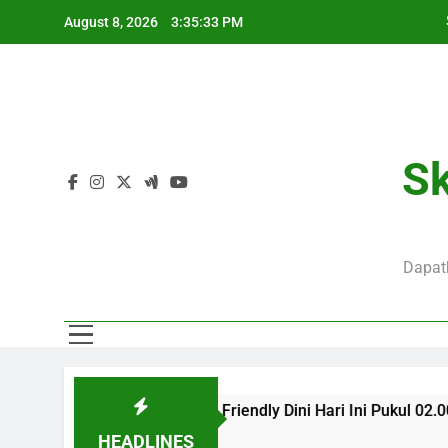
Skip
August 8, 2026
3:35:34 PM
to
content
J
Sk
Dapatk
J
m Forest Club Friendly Dini Hari Ini Pukul 02.00 WIB Dalam 
HEADLINES