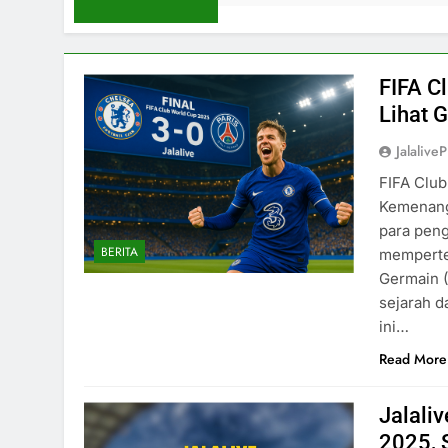
FIFA C
Lihat 
Jalaliv
FIFA Club
Kemenanga
para peng
BERITA
mempertem
Germain 
sejarah 
ini…
Read More
Jalaliv
2025, 