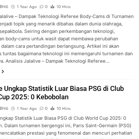
ePBN6
1 Year Ago
0
10 Mins
Jalalive – Dampak Teknologi Referee Body‑Cams di Turnamen
njadi topik yang menarik dibahas dalam dunia olahraga,
sepakbola. Seiring dengan perkembangan teknologi,
an body-cams untuk wasit dapat membawa perubahan
n dalam cara pertandingan berlangsung. Artikel ini akan
 tuntas bagaimana teknologi ini memengaruhi turnamen dan
a. Analisis Jalalive – Dampak Teknologi Referee…
e Ungkap Statistik Luar Biasa PSG di Club
Cup 2025: 0 Kebobolan
ePBN6
1 Year Ago
0
10 Mins
Ungkap Statistik Luar Biasa PSG di Club World Cup 2025: 0
. Dalam turnamen bergengsi ini, Paris Saint-Germain (PSG)
mencatatkan prestasi yang fenomenal dan mencuri perhatian