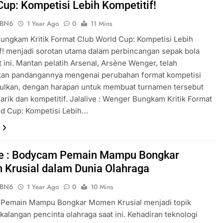
Cup: Kompetisi Lebih Kompetitif!
ePBN6
1 Year Ago
0
11 Mins
ngkam Kritik Format Club World Cup: Kompetisi Lebih
f! menjadi sorotan utama dalam perbincangan sepak bola
t ini. Mantan pelatih Arsenal, Arsène Wenger, telah
an pandangannya mengenai perubahan format kompetisi
sulkan, dengan harapan untuk membuat turnamen tersebut
arik dan kompetitif. Jalalive : Wenger Bungkam Kritik Format
ld Cup: Kompetisi Lebih…
ve : Bodycam Pemain Mampu Bongkar
Krusial dalam Dunia Olahraga
ePBN6
1 Year Ago
0
10 Mins
Pemain Mampu Bongkar Momen Krusial menjadi topik
 kalangan pencinta olahraga saat ini. Kehadiran teknologi