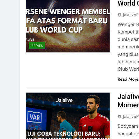
World 
Jalaliv
Wenger Bu
Kompetiti
dunia saa
BERITA
memberik
yang diu
lebih men
Club Wor
Read More
Jalali
Momen 
Jalaliv
Bodycam 
hangat di