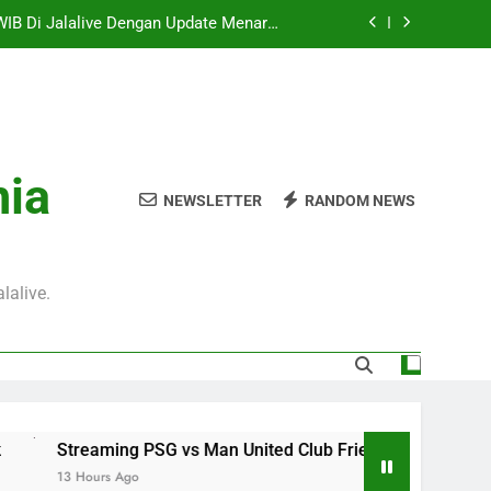
WIB Di Jalalive Dengan Update Menarik
Mengenai Pertandingan Persahabatan
Ini Pukul 20.00 WIB Membawa Keseruan
Duel Dua Negara Asia Tenggara
WIB Menghadirkan Informasi Berkualitas
Tentang Pertandingan Internasional
ly Dini Hari Ini Pukul 02.00 WIB Dalam
nia
treaming Laga Pramusim Yang Menarik
NEWSLETTER
RANDOM NEWS
WIB Di Jalalive Dengan Update Menarik
Mengenai Pertandingan Persahabatan
Ini Pukul 20.00 WIB Membawa Keseruan
Duel Dua Negara Asia Tenggara
lalive.
WIB Menghadirkan Informasi Berkualitas
Tentang Pertandingan Internasional
g PSG vs Man United Club Friendly Malam Ini Pukul 22.00 WI
go