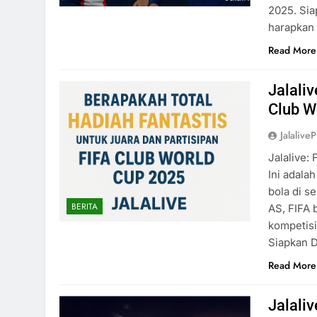
2025. Sia
harapkan
Read More
Jalali
Club W
Jalaliv
Jalalive:
Ini adala
bola di s
BERITA
AS, FIFA 
kompetisi
Siapkan 
Read More
Jalali