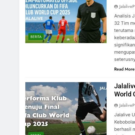
Jalaliv
Analisis 
32 Tim me
terutama 
BERITA
keberada
signifika
mengupas
seterusny
Read More
Jalaliv
World 
Jalaliv
Jalalive 
Kebobolan
berhasil 