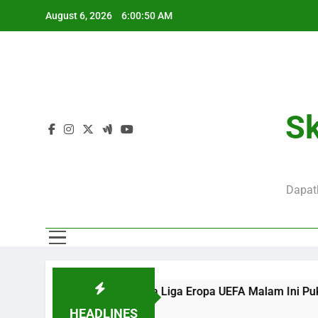
Skip
August 6, 2026
6:00:50 AM
to
content
J
Sk
Dapatk
J
engkap KuPS vs U Craiova Liga Eropa UEFA Malam Ini Pukul 22.
HEADLINES