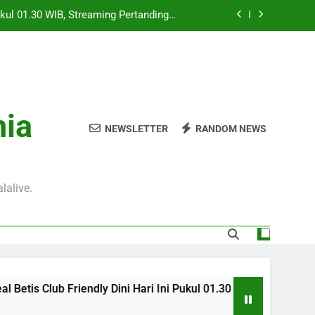
 Pukul 01.30 WIB, Streaming Pertandingan
Persahabatan yang Penuh Antusiasme
ilan vs Inter Milan Club Friendly Sore
Ini Pukul 18.00 WIB
mpions UEFA Dini Hari Ini Pukul 01.00
WIB Untuk Pecinta Kompetisi Eropa
 UEFA Malam Ini Pukul 22.00 WIB untuk
nia
Pecinta Bola
NEWSLETTER
RANDOM NEWS
 Pukul 01.30 WIB, Streaming Pertandingan
Persahabatan yang Penuh Antusiasme
ilan vs Inter Milan Club Friendly Sore
Ini Pukul 18.00 WIB
lalive.
mpions UEFA Dini Hari Ini Pukul 01.00
WIB Untuk Pecinta Kompetisi Eropa
etis Club Friendly Dini Hari Ini Pukul 01.30 WIB, Streaming P