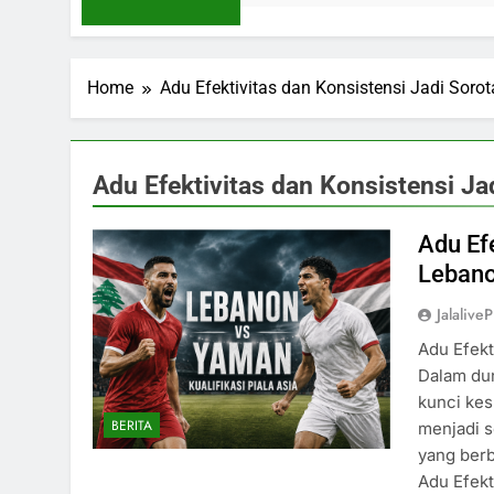
Home
Adu Efektivitas dan Konsistensi Jadi Sor
Adu Efektivitas dan Konsistensi J
Adu Ef
Lebano
Jalaliv
Adu Efekt
Dalam dun
kunci kes
BERITA
menjadi s
yang ber
Adu Efekt