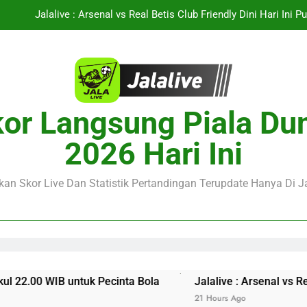
Jalalive : Arsenal vs Real Betis Club Friendly Dini Hari Ini
Jalalive Hadirkan Streaming Laga Pramusim Dua Tim Elite Italia AC M
alalive Menyajikan Live Streaming Thun vs Dinamo Zagreb Liga Cha
Jalalive Hadirkan Informasi Lengkap KuPS vs U Craiova Liga Eropa
or Langsung Piala Du
Jalalive : Arsenal vs Real Betis Club Friendly Dini Hari Ini
2026 Hari Ini
Jalalive Hadirkan Streaming Laga Pramusim Dua Tim Elite Italia AC M
an Skor Live Dan Statistik Pertandingan Terupdate Hanya Di Ja
alalive Menyajikan Live Streaming Thun vs Dinamo Zagreb Liga Cha
00 WIB untuk Pecinta Bola
Jalalive : Arsenal vs Real B
21 Hours Ago