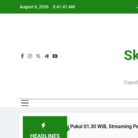
Skip
August 6, 2026
3:41:41 AM
to
content
J
S
Sk
J
Dapatk
S
is Club Friendly Dini Hari Ini Pukul 01.30 WIB, Streaming Per
HEADLINES