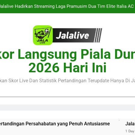
Jalalive Hadirkan Streaming Laga Pramusim Dua Tim Elite Italia AC M
alalive Menyajikan Live Streaming Thun vs Dinamo Zagreb Liga Cha
porting CP vs Strasbourg Club Friendly siap berlangsung dini hari 
Jalalive : Arsenal vs Real Betis Club Friendly Dini Hari Ini
or Langsung Piala Du
Jalalive Hadirkan Streaming Laga Pramusim Dua Tim Elite Italia AC M
2026 Hari Ini
alalive Menyajikan Live Streaming Thun vs Dinamo Zagreb Liga Cha
an Skor Live Dan Statistik Pertandingan Terupdate Hanya Di Ja
porting CP vs Strasbourg Club Friendly siap berlangsung dini hari 
tandingan Persahabatan yang Penuh Antusiasme
Jalalive H
1 Day Ago