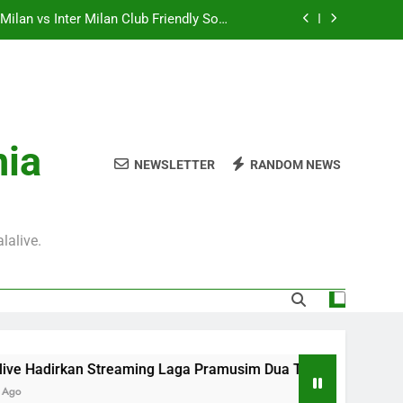
ilan vs Inter Milan Club Friendly Sore
Ini Pukul 18.00 WIB
mpions UEFA Dini Hari Ini Pukul 01.00
WIB Untuk Pecinta Kompetisi Eropa
– rasakan pengalaman streaming terbaik
melalui Jalalive
 Pukul 01.30 WIB, Streaming Pertandingan
nia
Persahabatan yang Penuh Antusiasme
NEWSLETTER
RANDOM NEWS
ilan vs Inter Milan Club Friendly Sore
Ini Pukul 18.00 WIB
mpions UEFA Dini Hari Ini Pukul 01.00
WIB Untuk Pecinta Kompetisi Eropa
lalive.
– rasakan pengalaman streaming terbaik
melalui Jalalive
adirkan Streaming Laga Pramusim Dua Tim Elite Italia AC Milan 