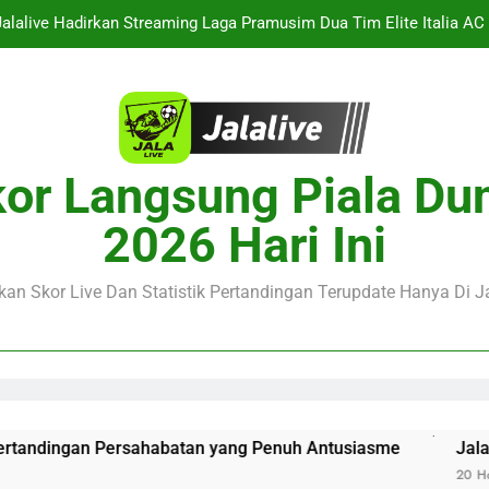
Jalalive Hadirkan Streaming Laga Pramusim Dua Tim Elite Italia AC M
alalive Menyajikan Live Streaming Thun vs Dinamo Zagreb Liga Cha
porting CP vs Strasbourg Club Friendly siap berlangsung dini hari 
Jalalive : Arsenal vs Real Betis Club Friendly Dini Hari Ini
or Langsung Piala Du
Jalalive Hadirkan Streaming Laga Pramusim Dua Tim Elite Italia AC M
2026 Hari Ini
alalive Menyajikan Live Streaming Thun vs Dinamo Zagreb Liga Cha
an Skor Live Dan Statistik Pertandingan Terupdate Hanya Di Ja
porting CP vs Strasbourg Club Friendly siap berlangsung dini hari 
tandingan Persahabatan yang Penuh Antusiasme
Jalalive H
20 Hours Ago