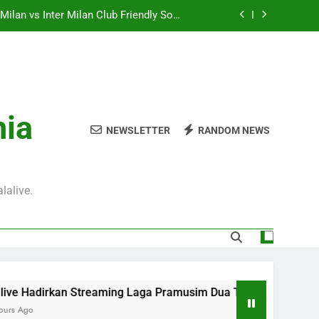
ilan vs Inter Milan Club Friendly Sore
Ini Pukul 18.00 WIB
mpions UEFA Dini Hari Ini Pukul 01.00
WIB Untuk Pecinta Kompetisi Eropa
– rasakan pengalaman streaming terbaik
melalui Jalalive
 Pukul 01.30 WIB, Streaming Pertandingan
nia
Persahabatan yang Penuh Antusiasme
NEWSLETTER
RANDOM NEWS
ilan vs Inter Milan Club Friendly Sore
Ini Pukul 18.00 WIB
mpions UEFA Dini Hari Ini Pukul 01.00
WIB Untuk Pecinta Kompetisi Eropa
lalive.
– rasakan pengalaman streaming terbaik
melalui Jalalive
adirkan Streaming Laga Pramusim Dua Tim Elite Italia AC Milan 