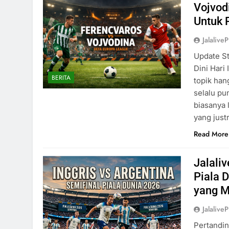
Vojvod
Untuk 
Jalaliv
Update St
Dini Hari
BERITA
topik han
selalu pu
biasanya 
yang justr
Read More
Jalali
Piala 
yang M
Jalaliv
Pertandin