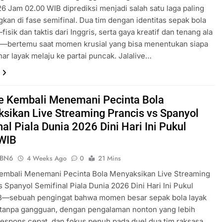
6 Jam 02.00 WIB diprediksi menjadi salah satu laga paling
an di fase semifinal. Dua tim dengan identitas sepak bola
isik dan taktis dari Inggris, serta gaya kreatif dan tenang ala
a—bertemu saat momen krusial yang bisa menentukan siapa
ar layak melaju ke partai puncak. Jalalive…
ve Kembali Menemani Pecinta Bola
sikan Live Streaming Prancis vs Spanyol
al Piala Dunia 2026 Dini Hari Ini Pukul
WIB
ePBN6
4 Weeks Ago
0
21 Mins
Kembali Menemani Pecinta Bola Menyaksikan Live Streaming
s Spanyol Semifinal Piala Dunia 2026 Dini Hari Ini Pukul
B—sebuah pengingat bahwa momen besar sepak bola layak
 tanpa gangguan, dengan pengalaman nonton yang lebih
espons cepat, dan fokus penuh pada duel dua tim raksasa.