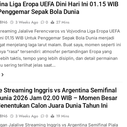
ina Liga Eropa UEFA Dini Hari Ini 01.15 WIB
Penggemar Sepak Bola Dunia
ePBN6
3 Weeks Ago
0
27 Mins
reaming Jalalive Ferencvaros vs Vojvodina Liga Eropa UEFA
 Ini 01.15 WIB Untuk Penggemar Sepak Bola Dunia menjadi
gat menjelang laga larut malam. Buat saya, momen seperti ini
nya “rasa” tersendiri: atmosfer pertandingan Eropa yang
lebih taktis, tempo yang lebih disiplin, dan detail permainan
u sering terlihat jelas saat…
ve Streaming Inggris vs Argentina Semifinal
Dunia 2026 Jam 02.00 WIB – Momen Besar
enentukan Calon Juara Dunia Tahun Ini
ePBN6
3 Weeks Ago
0
19 Mins
gan Jalalive Streaming Inggris vs Argentina Semifinal Piala