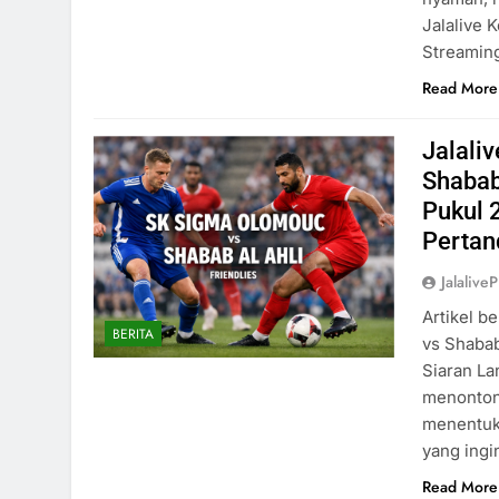
Jalalive 
Streami
Read More
Jalali
Shabab
Pukul 
Pertan
Jalaliv
Artikel b
BERITA
vs Shabab
Siaran La
menonton,
menentuk
yang ingi
Read More