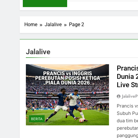
Home
Jalalive
Page 2
Jalalive
Prancis
Dunia 
Live S
Jalaliv
Prancis v
Subuh Puk
BERITA
dua tim b
perebutan
panggung 