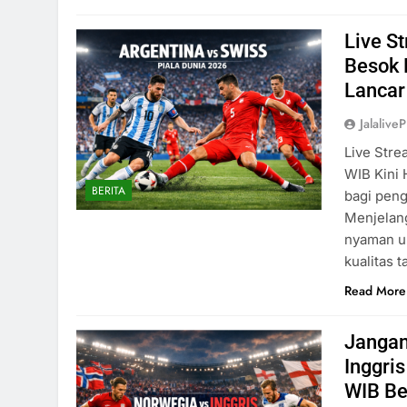
Live S
Besok 
Lancar
Jalaliv
Live Stre
WIB Kini 
BERITA
bagi pen
Menjelang
nyaman un
kualitas 
Read More
Jangan
Inggris
WIB Be