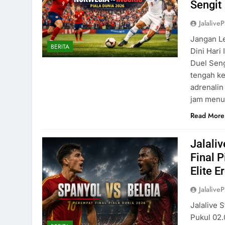
Sengit
Jalaliv
Jangan Le
BERITA
Dini Hari
Duel Seng
tengah ke
adrenalin
jam menun
Read More
Jalali
Final 
Elite 
Jalaliv
Jalalive 
Pukul 02.