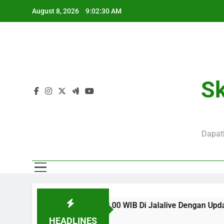
Skip
August 8, 2026
9:02:31 AM
to
content
J
Mo
Sk
J
Dapatk
Mo
m Ini Pukul 22.00 WIB Di Jalalive Dengan Update Menarik Me
HEADLINES