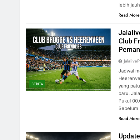
lebih jau
Read More
Jalali
Club F
Pemana
Jalaliv
Jadwal me
Heerenvee
BERITA
yang patu
baru. Jal
Pukul 00
Sebelum 
Read More
Update