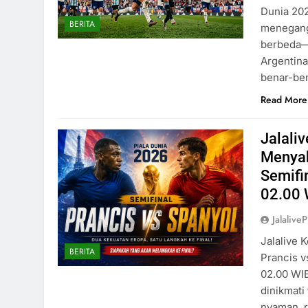
Dunia 202
BERITA
menegangk
berbeda—f
Argentin
benar-ben
Read More
Jalali
Menyak
Semifin
02.00 
Jalaliv
Jalalive 
BERITA
Prancis v
02.00 WI
dinikmati
nyaman, r