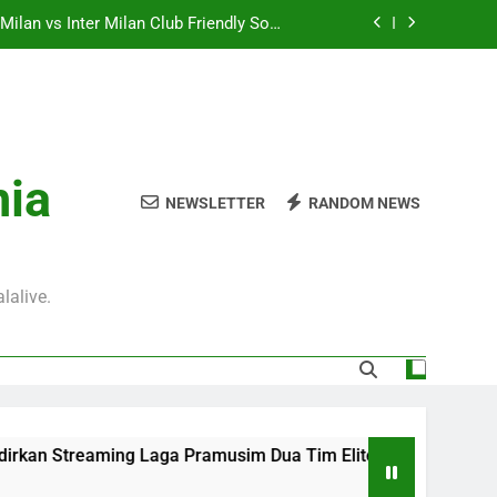
ilan vs Inter Milan Club Friendly Sore
Ini Pukul 18.00 WIB
mpions UEFA Dini Hari Ini Pukul 01.00
WIB Untuk Pecinta Kompetisi Eropa
– rasakan pengalaman streaming terbaik
melalui Jalalive
 Pukul 01.30 WIB, Streaming Pertandingan
nia
Persahabatan yang Penuh Antusiasme
NEWSLETTER
RANDOM NEWS
ilan vs Inter Milan Club Friendly Sore
Ini Pukul 18.00 WIB
mpions UEFA Dini Hari Ini Pukul 01.00
WIB Untuk Pecinta Kompetisi Eropa
lalive.
– rasakan pengalaman streaming terbaik
melalui Jalalive
Laga Pramusim Dua Tim Elite Italia AC Milan vs Inter Milan Cl