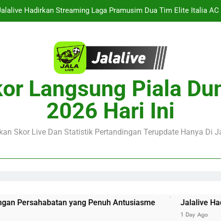
Jalalive Hadirkan Streaming Laga Pramusim Dua Tim Elite Italia AC M
alalive Menyajikan Live Streaming Thun vs Dinamo Zagreb Liga Cha
porting CP vs Strasbourg Club Friendly siap berlangsung dini hari 
Jalalive : Arsenal vs Real Betis Club Friendly Dini Hari Ini
or Langsung Piala Du
Jalalive Hadirkan Streaming Laga Pramusim Dua Tim Elite Italia AC M
2026 Hari Ini
alalive Menyajikan Live Streaming Thun vs Dinamo Zagreb Liga Cha
an Skor Live Dan Statistik Pertandingan Terupdate Hanya Di Ja
porting CP vs Strasbourg Club Friendly siap berlangsung dini hari 
batan yang Penuh Antusiasme
Jalalive Hadirkan Streaming 
1 Day Ago