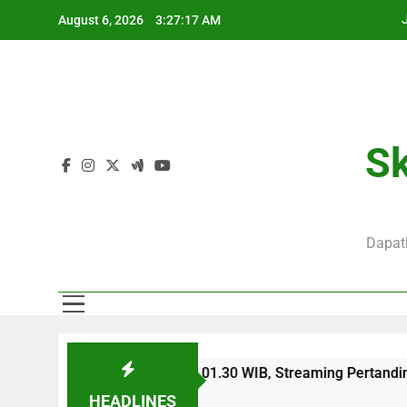
Skip
August 6, 2026
3:27:18 AM
to
content
J
S
Sk
J
Dapatk
S
ini Hari Ini Pukul 01.30 WIB, Streaming Pertandingan Persaha
HEADLINES