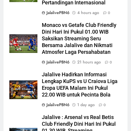
Pertandingan Internasional
JalalivePBN6
4 hours ago
0
Monaco vs Getafe Club Friendly
Dini Hari Ini Pukul 01.00 WIB
Saksikan Streaming Seru
Bersama Jalalive dan Nikmati
Atmosfer Laga Persahabatan
JalalivePBN6
21 hours ago
0
Jalalive Hadirkan Informasi
Lengkap KuPS vs U Craiova Liga
Eropa UEFA Malam Ini Pukul
22.00 WIB untuk Pecinta Bola
JalalivePBN6
1 day ago
0
Jalalive : Arsenal vs Real Betis
Club Friendly Dini Hari Ini Pukul
01.30 WIB, Streaming