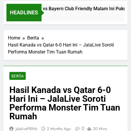
alive Aston Villa vs Bayern Club Friendly Malam Ini Pukul 19.
HEADLINES
urs Ago
Home
Berita
Hasil Kanada vs Qatar 6-0 Hari Ini – JalaLive Soroti
Performa Monster Tim Tuan Rumah
BERITA
Hasil Kanada vs Qatar 6-0
Hari Ini – JalaLive Soroti
Performa Monster Tim Tuan
Rumah
0
JalalivePBN6
2 Months Ago
20 Mins