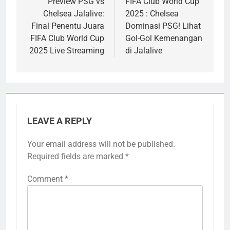
navigation
Preview PSG vs
FIFA Club World Cup
Chelsea Jalalive:
2025 : Chelsea
Final Penentu Juara
Dominasi PSG! Lihat
FIFA Club World Cup
Gol-Gol Kemenangan
2025 Live Streaming
di Jalalive
LEAVE A REPLY
Your email address will not be published.
Required fields are marked
*
Comment
*