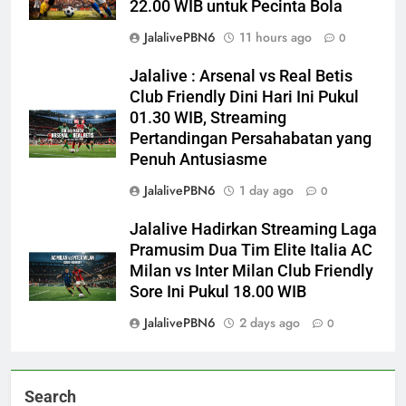
22.00 WIB untuk Pecinta Bola
JalalivePBN6
11 hours ago
0
Jalalive : Arsenal vs Real Betis
Club Friendly Dini Hari Ini Pukul
01.30 WIB, Streaming
Pertandingan Persahabatan yang
Penuh Antusiasme
JalalivePBN6
1 day ago
0
Jalalive Hadirkan Streaming Laga
Pramusim Dua Tim Elite Italia AC
Milan vs Inter Milan Club Friendly
Sore Ini Pukul 18.00 WIB
JalalivePBN6
2 days ago
0
Search