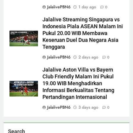
JalalivePBN6
1 day ago
0
Jalalive Streaming Singapura vs
Indonesia Piala ASEAN Malam Ini
Pukul 20.00 WIB Membawa
Keseruan Duel Dua Negara Asia
Tenggara
JalalivePBN6
2 days ago
0
Jalalive Aston Villa vs Bayern
Club Friendly Malam Ini Pukul
19.00 WIB Menghadirkan
Informasi Berkualitas Tentang
Pertandingan Internasional
JalalivePBN6
3 days ago
0
Search