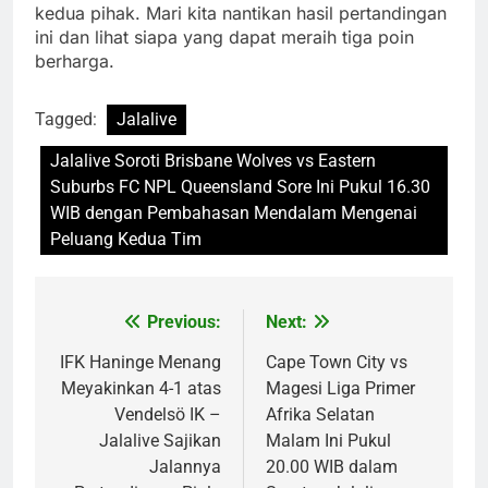
kedua pihak. Mari kita nantikan hasil pertandingan
ini dan lihat siapa yang dapat meraih tiga poin
berharga.
Tagged:
Jalalive
Jalalive Soroti Brisbane Wolves vs Eastern
Suburbs FC NPL Queensland Sore Ini Pukul 16.30
WIB dengan Pembahasan Mendalam Mengenai
Peluang Kedua Tim
Previous:
Next:
Post
navigation
IFK Haninge Menang
Cape Town City vs
Meyakinkan 4-1 atas
Magesi Liga Primer
Vendelsö IK –
Afrika Selatan
Jalalive Sajikan
Malam Ini Pukul
Jalannya
20.00 WIB dalam