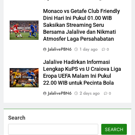
Monaco vs Getafe Club Friendly
Dini Hari Ini Pukul 01.00 WIB
Saksikan Streaming Seru
Bersama Jalalive dan Nikmati
Atmosfer Laga Persahabatan
JalalivePBN6
1 day ago
0
Jalalive Hadirkan Informasi
Lengkap KuPS vs U Craiova Liga
Eropa UEFA Malam Ini Pukul
22.00 WIB untuk Pecinta Bola
JalalivePBN6
2 days ago
0
Search
SEARCH