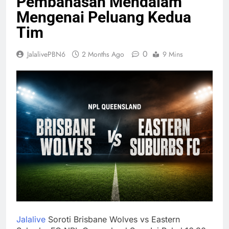
Pembahasan Mendalam
Mengenai Peluang Kedua
Tim
0
JalalivePBN6
2 Months Ago
9 Mins
Jalalive
Soroti Brisbane Wolves vs Eastern