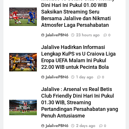
Dini Hari Ini Pukul 01.00 WIB
Saksikan Streaming Seru
Bersama Jalalive dan Nikmati
Atmosfer Laga Persahabatan
JalalivePBN6
23 hours ago
0
Jalalive Hadirkan Informasi
Lengkap KuPS vs U Craiova Liga
Eropa UEFA Malam Ini Pukul
22.00 WIB untuk Pecinta Bola
JalalivePBN6
1 day ago
0
Jalalive : Arsenal vs Real Betis
Club Friendly Dini Hari Ini Pukul
01.30 WIB, Streaming
Pertandingan Persahabatan yang
Penuh Antusiasme
JalalivePBN6
2 days ago
0