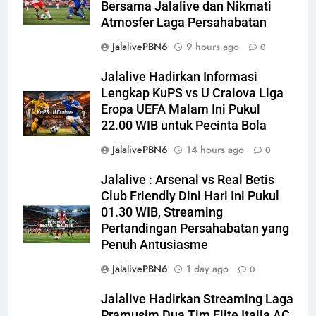
Bersama Jalalive dan Nikmati
Atmosfer Laga Persahabatan
JalalivePBN6
9 hours ago
0
Jalalive Hadirkan Informasi
Lengkap KuPS vs U Craiova Liga
Eropa UEFA Malam Ini Pukul
22.00 WIB untuk Pecinta Bola
JalalivePBN6
14 hours ago
0
Jalalive : Arsenal vs Real Betis
Club Friendly Dini Hari Ini Pukul
01.30 WIB, Streaming
Pertandingan Persahabatan yang
Penuh Antusiasme
JalalivePBN6
1 day ago
0
Jalalive Hadirkan Streaming Laga
Pramusim Dua Tim Elite Italia AC