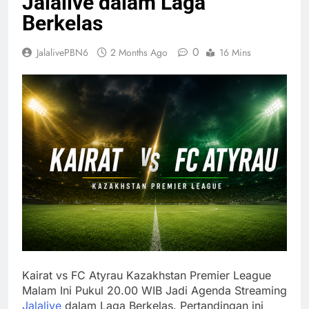
Jalalive dalam Laga
Berkelas
0
JalalivePBN6
2 Months Ago
16 Mins
Kairat vs FC Atyrau Kazakhstan Premier League
Malam Ini Pukul 20.00 WIB Jadi Agenda Streaming
Jalalive
dalam Laga Berkelas. Pertandingan ini