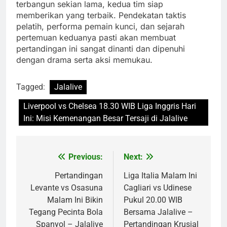
terbangun sekian lama, kedua tim siap
memberikan yang terbaik. Pendekatan taktis
pelatih, performa pemain kunci, dan sejarah
pertemuan keduanya pasti akan membuat
pertandingan ini sangat dinanti dan dipenuhi
dengan drama serta aksi memukau.
Tagged:
Jalalive
Liverpool vs Chelsea 18.30 WIB Liga Inggris Hari
Ini: Misi Kemenangan Besar Tersaji di Jalalive
Previous:
Next:
Post
navigation
Pertandingan
Liga Italia Malam Ini
Levante vs Osasuna
Cagliari vs Udinese
Malam Ini Bikin
Pukul 20.00 WIB
Tegang Pecinta Bola
Bersama Jalalive –
Spanyol – Jalalive
Pertandingan Krusial