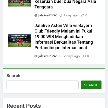
Keseruan Duel Dua Negara Asia
Tenggara
JalalivePBN6
1 day ago
0
Jalalive Aston Villa vs Bayern
Club Friendly Malam Ini Pukul
19.00 WIB Menghadirkan
Informasi Berkualitas Tentang
Pertandingan Internasional
JalalivePBN6
2 days ago
0
Search
SEARCH
Recent Posts