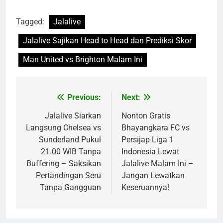
Tagged:
Jalalive
Jalalive Sajikan Head to Head dan Prediksi Skor
Man United vs Brighton Malam Ini
Previous:
Next:
Post
navigation
Jalalive Siarkan
Nonton Gratis
Langsung Chelsea vs
Bhayangkara FC vs
Sunderland Pukul
Persijap Liga 1
21.00 WIB Tanpa
Indonesia Lewat
Buffering – Saksikan
Jalalive Malam Ini –
Pertandingan Seru
Jangan Lewatkan
Tanpa Gangguan
Keseruannya!