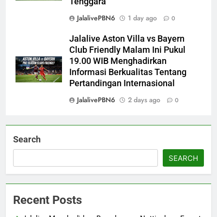
Tenggara
JalalivePBN6
1 day ago
0
Jalalive Aston Villa vs Bayern
Club Friendly Malam Ini Pukul
19.00 WIB Menghadirkan
Informasi Berkualitas Tentang
Pertandingan Internasional
JalalivePBN6
2 days ago
0
Search
SEARCH
Recent Posts