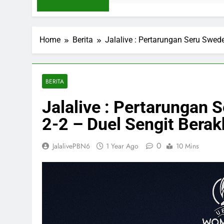
Home
Berita
Jalalive : Pertarungan Seru Swed
BERITA
Jalalive : Pertarungan 
2-2 – Duel Sengit Berak
0
JalalivePBN6
1 Year Ago
10 Mins