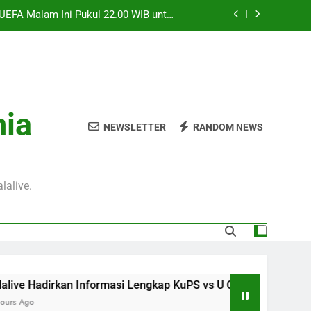
 UEFA Malam Ini Pukul 22.00 WIB untuk
Pecinta Bola
 Pukul 01.30 WIB, Streaming Pertandingan
Persahabatan yang Penuh Antusiasme
ilan vs Inter Milan Club Friendly Sore
Ini Pukul 18.00 WIB
an Streaming Seru Bersama Jalalive dan
nia
Nikmati Atmosfer Laga Persahabatan
NEWSLETTER
RANDOM NEWS
 UEFA Malam Ini Pukul 22.00 WIB untuk
Pecinta Bola
 Pukul 01.30 WIB, Streaming Pertandingan
Persahabatan yang Penuh Antusiasme
lalive.
ilan vs Inter Milan Club Friendly Sore
Ini Pukul 18.00 WIB
nformasi Lengkap KuPS vs U Craiova Liga Eropa UEFA Malam Ini