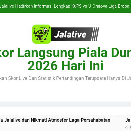
Jalalive Hadirkan Informasi Lengkap KuPS vs U Craiova Liga Eropa
Jalalive : Arsenal vs Real Betis Club Friendly Dini Hari Ini
Jalalive Hadirkan Streaming Laga Pramusim Dua Tim Elite Italia AC M
naco vs Getafe Club Friendly Dini Hari Ini Pukul 01.00 WIB Saksik
or Langsung Piala Du
Jalalive Hadirkan Informasi Lengkap KuPS vs U Craiova Liga Eropa
2026 Hari Ini
Jalalive : Arsenal vs Real Betis Club Friendly Dini Hari Ini
an Skor Live Dan Statistik Pertandingan Terupdate Hanya Di Ja
Jalalive Hadirkan Streaming Laga Pramusim Dua Tim Elite Italia AC M
ikmati Atmosfer Laga Persahabatan
Jalalive Hadirkan I
6 Hours Ago