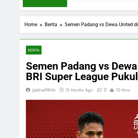
Home
Berita
Semen Padang vs Dewa United di 
BERITA
Semen Padang vs Dewa U
BRI Super League Puku
0
JalalivePBN6
12 Months Ago
10 Mins