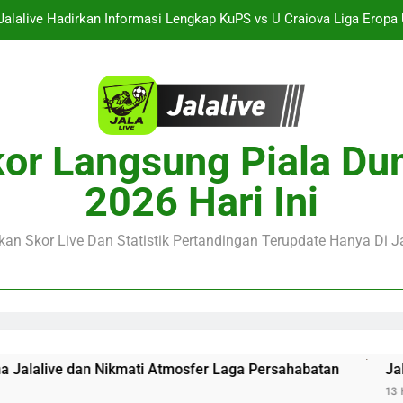
Jalalive Hadirkan Informasi Lengkap KuPS vs U Craiova Liga Eropa
Jalalive : Arsenal vs Real Betis Club Friendly Dini Hari Ini
Jalalive Hadirkan Streaming Laga Pramusim Dua Tim Elite Italia AC M
naco vs Getafe Club Friendly Dini Hari Ini Pukul 01.00 WIB Saksik
or Langsung Piala Du
Jalalive Hadirkan Informasi Lengkap KuPS vs U Craiova Liga Eropa
2026 Hari Ini
Jalalive : Arsenal vs Real Betis Club Friendly Dini Hari Ini
an Skor Live Dan Statistik Pertandingan Terupdate Hanya Di Ja
Jalalive Hadirkan Streaming Laga Pramusim Dua Tim Elite Italia AC M
Nikmati Atmosfer Laga Persahabatan
Jalalive Hadirkan 
13 Hours Ago