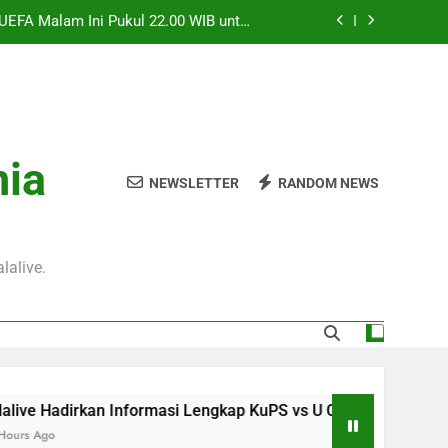
 UEFA Malam Ini Pukul 22.00 WIB untuk
Pecinta Bola
 Pukul 01.30 WIB, Streaming Pertandingan
Persahabatan yang Penuh Antusiasme
ilan vs Inter Milan Club Friendly Sore
Ini Pukul 18.00 WIB
an Streaming Seru Bersama Jalalive dan
nia
Nikmati Atmosfer Laga Persahabatan
NEWSLETTER
RANDOM NEWS
 UEFA Malam Ini Pukul 22.00 WIB untuk
Pecinta Bola
 Pukul 01.30 WIB, Streaming Pertandingan
Persahabatan yang Penuh Antusiasme
lalive.
ilan vs Inter Milan Club Friendly Sore
Ini Pukul 18.00 WIB
Informasi Lengkap KuPS vs U Craiova Liga Eropa UEFA Malam In