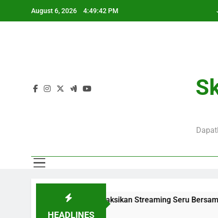
Skip
August 6, 2026
4:49:43 PM
to
content
Mo
Sk
Dapatk
kul 01.00 WIB Saksikan Streaming Seru Bersama Jalalive dan 
HEADLINES