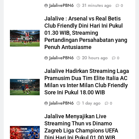
JalalivePBN6
31 minutes ago
0
Jalalive : Arsenal vs Real Betis
Club Friendly Dini Hari Ini Pukul
01.30 WIB, Streaming
Pertandingan Persahabatan yang
Penuh Antusiasme
JalalivePBN6
20 hours ago
0
Jalalive Hadirkan Streaming Laga
Pramusim Dua Tim Elite Italia AC
Milan vs Inter Milan Club Friendly
Sore Ini Pukul 18.00 WIB
JalalivePBN6
1 day ago
0
Jalalive Menyajikan Live
Streaming Thun vs Dinamo
Zagreb Liga Champions UEFA
Dini Hari Ini Pukul 01.00 WIB